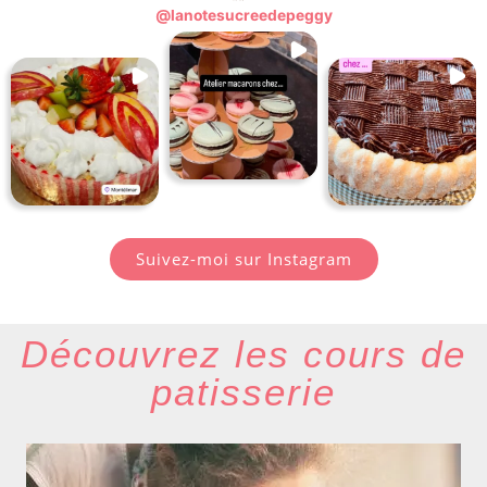
@
lanotesucreedepeggy
Suivez-moi sur Instagram
Découvrez les cours de
patisserie