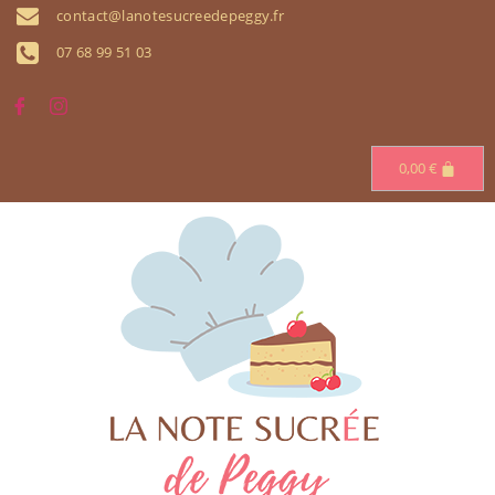
contact@lanotesucreedepeggy.fr
07 68 99 51 03
0,00
€